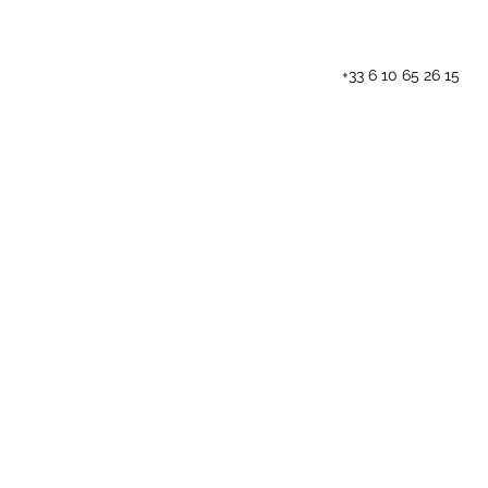
+33 6 10 65 26 15
Les animations
Blog
Contact