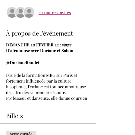
+ 11 autres invités
À propos de l'événement
DIMANCHE 20 FEVFIER 22 : stage
D'afrohouse avec Doriane et Sabou
@DorianeRandri
Issue de la formation MRG sur Paris et
fortement influencée par la culture
lusophone, Doriane est tombée amoureuse
de l'afro dès sa première écoute.
Professeur et danseuse, elle donne cours en
France et à l'étranger et réalise des shows
dans de nombreux événements. C'est auprès
Billets
d' artistes angolais qu’elle a pu s'imprégner
au plus près de la culture et développer sa
discipline de prédilection : l'Afrohouse.
Stage tous niveaux
Vente expirée