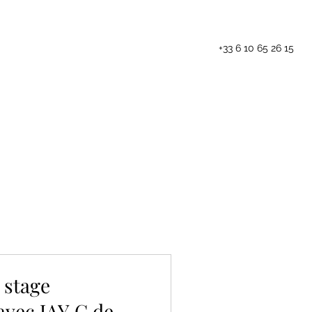
+33 6 10 65 26 15
Les animations
Blog
Contact
 stage
avec JAY C de