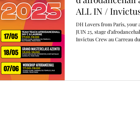
ALL IN / Invictu
Carreau du Temp
DH Lovers from Paris, your 
JUIN 25, stage d’afrodancehal
Invictus Crew au Carreau du.