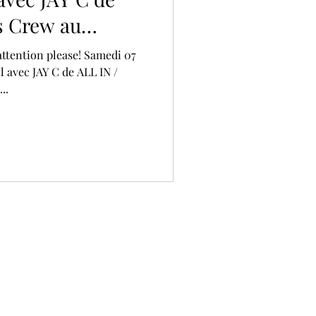
s Crew au
le !
attention please! Samedi 07
l avec JAY C de ALL IN /
..