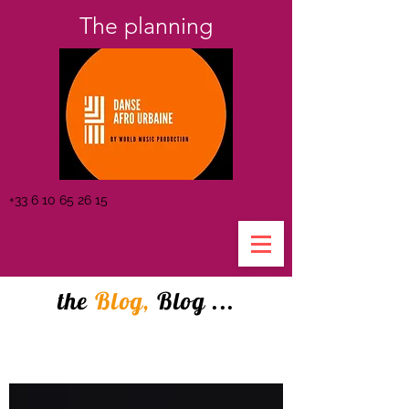
The planning
+33 6 10 65 26 15
the
Blog,
Blog ...