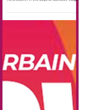
d’afrodancehall avec DANTE
MAYILLA ! C’est déjà le dernier stage
de la saison. Pour finir cette année en
beauté, retrouvez-nous pour un
workshop exceptionnel de 2 heures
avec l’incroyable Dante Mayilla.
@dante_mayillaOriginaire de Paris
avec des racines camerounaises,
Dante est danseur, chorégraphe et
professeur avec plus de 15 ans
d’expérience dans le game. Connu
pour son mélange hip-hop, afro et
dancehall avec une forte musicalité et
du story