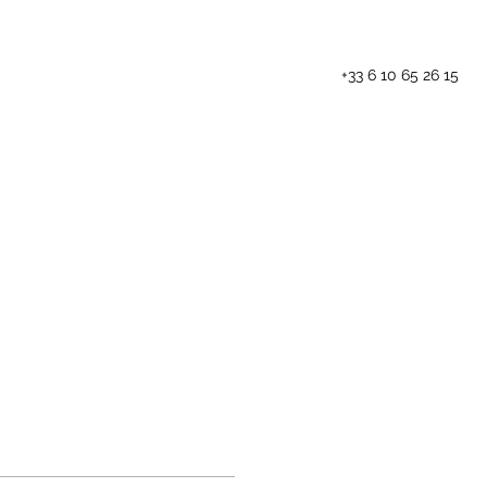
+33 6 10 65 26 15
Les animations
Blog
Contact