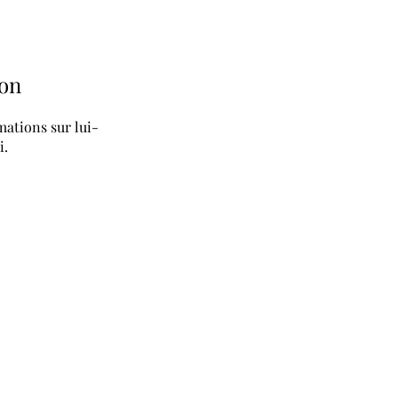
on
ations sur lui-
i.