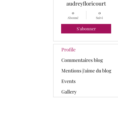
audreyfloricourt
0
0
Abonné
Suivi
S'abonner
Profile
Commentaires blog
Mentions j'aime du blog
Events
Gallery