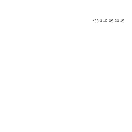
+33 6 10 65 26 15
Les animations
Blog
Contact