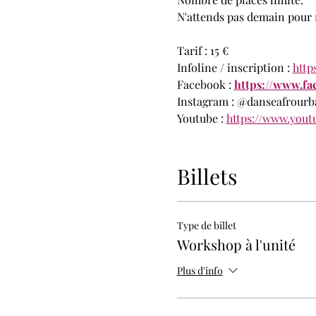
N'attends pas demain pour ré
Tarif : 15 €
Infoline / inscription :
http
Facebook :
https://www.fa
Instagram : @danseafrourb
Youtube :
https://www.you
Workshop d’afrodance
tous
Billets
samedi de 17 H à 19 H
Lieu : Studio Flore, Carrea
Accès : M° Temple / Républ
Type de billet
Workshop à l'unité
Plus d'info