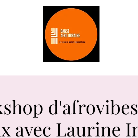
Les stages
Les professeurs
tarifs
shop d'afrovibes
x avec Laurine I