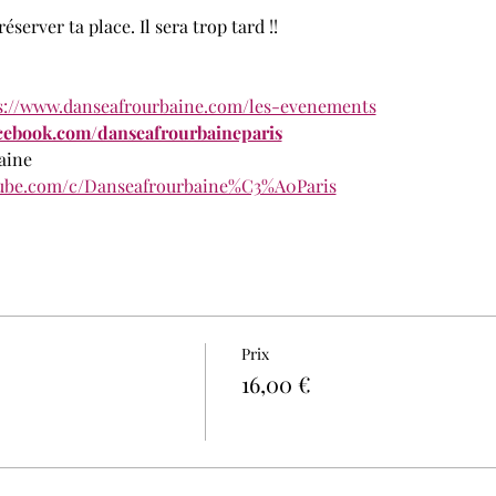
server ta place. Il sera trop tard !!
s://www.danseafrourbaine.com/les-evenements
cebook.com/danseafrourbaineparis
aine
tube.com/c/Danseafrourbaine%C3%A0Paris
 niveaux
à partir de 11 ans.
u du Temple, 2, rue Perrée, 75003 PARIS
ique
Prix
16,00 €