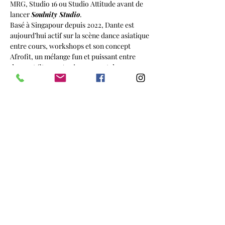
MRG, Studio 16 ou Studio Attitude avant de 
lancer 
Soulnity Studio
.
Basé à Singapour depuis 2022, Dante est 
aujourd’hui actif sur la scène dance asiatique 
entre cours, workshops et son concept 
Afrofit, un mélange fun et puissant entre 
danse et fitness. Ancien gagnant de 
l’émission française 
La Meilleure Danse
 avec 
HeyCrew, il a enseigné et performé à 
l’international aux côtés de nombreux 
artistes et projets.
Show More
Share this event