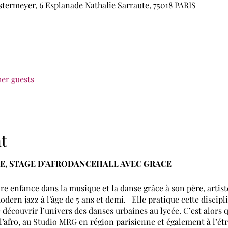
stermeyer, 6 Esplanade Nathalie Sarraute, 75018 PARIS
her guests
t
E, STAGE D’AFRODANCEHALL AVEC GRACE
re enfance dans la musique et la danse grâce à son père, arti
dern jazz à l’âge de 5 ans et demi. Elle pratique cette discip
découvrir l’univers des danses urbaines au lycée. C’est alors q
 l’afro, au Studio MRG en région parisienne et également à l’étr