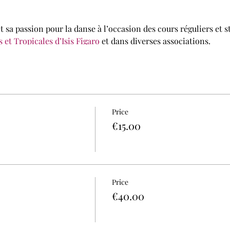
 sa passion pour la danse à l’occasion des cours réguliers et 
 et Tropicales d’Isis Figaro
et dans diverses associations.
 Grâce
edi 16 novembre 2K19 de 15h à 17h
au -1, Centre Sportif Micheline Ostermeyer, 75018 PARIS
/www.danseafrourbaine.com/les-evenements
Price
w.facebook.com/danseafrourbaineparis
€15.00
ww.facebook.com/events/967501260268603/
baine
/manage/368507195
Price
€40.00