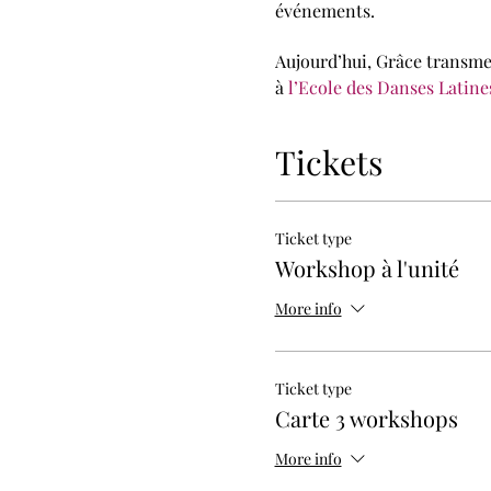
événements.
Aujourd’hui, Grâce transmet
à
l’Ecole des Danses Latines
Stage d’afrodancehall avec
Tarif : 15 € Horaires : sam
Tickets
Lieu : Salle de Danse, Nive
M° La Chapelle
Infos/inscriptions :
https:/
Ticket type
Facebookpage :
https://ww
Workshop à l'unité
Facebookevent :
https://w
Instagram : @danseafrour
More info
Vidéo :
https://vimeo.com
Ticket type
Carte 3 workshops
More info