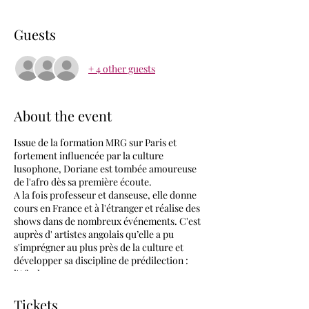
Guests
+ 4 other guests
About the event
Issue de la formation MRG sur Paris et
fortement influencée par la culture
lusophone, Doriane est tombée amoureuse
de l'afro dès sa première écoute.
A la fois professeur et danseuse, elle donne
cours en France et à l'étranger et réalise des
shows dans de nombreux événements. C'est
auprès d' artistes angolais qu’elle a pu
s'imprégner au plus près de la culture et
développer sa discipline de prédilection :
l'Afrohouse.
Réserve vite ta place pour ce stage unique au
Carreau du Temple. Demain, il sera trop tard
Tickets