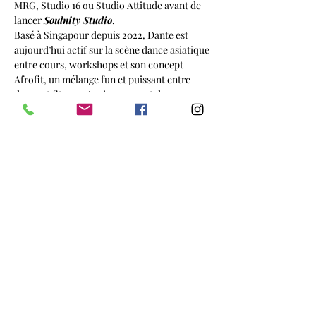
MRG, Studio 16 ou Studio Attitude avant de 
lancer 
Soulnity Studio
.
Basé à Singapour depuis 2022, Dante est 
aujourd’hui actif sur la scène dance asiatique 
entre cours, workshops et son concept 
Afrofit, un mélange fun et puissant entre 
danse et fitness. Ancien gagnant de 
l’émission française 
La Meilleure Danse
 avec 
HeyCrew, il a enseigné et performé à 
l’international aux côtés de nombreux 
artistes et projets.
Show More
Share this event