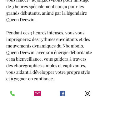
de 3 heures spécialement conçu pour les 
grands débutants, animé par la légendaire 
Queen Deewin.
Pendant ces 3 heures intenses, vous vous 
imprégnerez des rythmes envoûtants et des 
mouvements dynamiques du Nbombolo. 
Queen Deewin, avec son énergie débordante 
et sa bienveillance, vous guidera à travers 
des chorégraphies simples et captivantes, 
vous aidant à développer votre propre style 
et à gagner en confiance.
Ce stage est bien plus qu’un simple cours de 
danse. C’est une expérience inoubliable où 
règnent la convivialité et la chaleur humaine.
Vous repartirez avec des souvenirs 
mémorables, de nouvelles compétences et 
une passion renouvelée pour la danse.
Ne manquez pas cette…