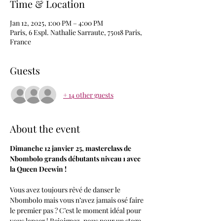
Time & Location
Jan 12, 2025, 1:00 PM – 4:00 PM
Paris, 6 Espl. Nathalie Sarraute, 75018 Paris,
France
Guests
+ 14 other guests
About the event
Dimanche 12 janvier 25, masterclass de 
Nbombolo grands débutants niveau 1 avec 
la Queen Deewin !
Vous avez toujours rêvé de danser le 
Nbombolo mais vous n’avez jamais osé faire 
le premier pas ? C’est le moment idéal pour 
vous lancer ! Rejoignez-nous pour un stage 