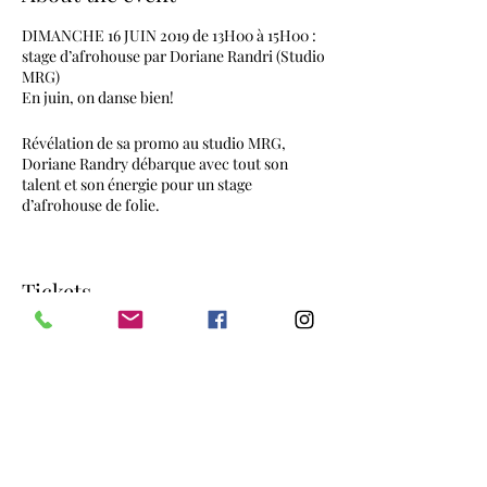
DIMANCHE 16 JUIN 2019 de 13H00 à 15H00 :
stage d’afrohouse par Doriane Randri (Studio
MRG)
En juin, on danse bien!
Révélation de sa promo au studio MRG,
Doriane Randry débarque avec tout son
talent et son énergie pour un stage
d’afrohouse de folie.
Pour bien commencer la journée, rendez-
Tickets
vous de 13H00 à 15H00 pour 2H00
d’afrohouse de folie !
N'attends pas demain pour réserver ta place.
Il sera trop tard !!
Sale ended
Tarif : 15 €
Ticket type
Site internet :
https://www.danseafrourbaine.com
stage 2H à l'unité
Infoline / inscription :
https://www.weezevent.com/danseurbaineaf
Price
ricaine