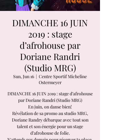
DIMANCHE 16 JUIN
2019 : stage
d’afrohouse par
Doriane Randri
(Studio MRG)
Sun, Jun 16
  |  
Centre Sportif Micheline
Ostermeyer
DIMANCHE 16 JUIN 2019 : stage d’afrohouse
par Doriane Randri (Studio MRG)
En juin, on danse bien!
Révélation de sa promo au studio MRG,
Doriane Randry débarque avec tout son
talent et son énergie pour un stage
d’afrohouse de folie.
N'attends pas demain pour réserver ta place.